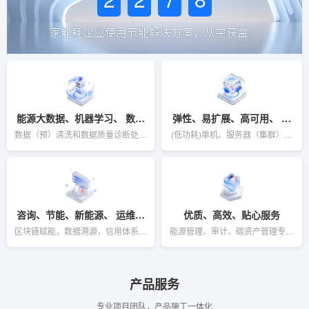
家能耗企业使用节能解决方案，从中获益。
能源大数据、机器学习、 数据
弹性、易扩展、高可用、 动
挖掘
态部署
数据（预）清洗和数据质量诊断处理
(低功耗)单机、服务器（集群）、
数据孪生：对关键设备全环境全生命
云部署 短时高精度实时数据库和百
周期建模 故障诊断8事故反演：预防
万级时序数据库 标准能源工业OT
及事后分析 用能（负荷）预测：支
平台，支持插件式设备适配 超模
持需求响应&能源碳交易 物联网DTU:
web组态和多源自定义报表工具 微
边缘计算、断点续传和分布式控制
服务架构支持服务自注册，系统平
滑升级
咨询、节能、新能源、 运维、
优质、高效、贴心服务
托管
区块链赋能，数据溯源，信用体系保
能源管理、审计、碳资产管理专业
证 计量点位设计、管理流程优化、
咨询 科学、高效的自动化运维体系
节能诊断 空压群控、余热回收、制
用能异常、损耗、电能质量问题分
冷节能、水/热平衡 多能互补（分布
析报告 用能模型&数据的备份与恢
式光伏、冷热三联供） 容改需、能
复 系统（在线）升级与版本管理
产品服务
源交易、碳交易、能源托管
专业项目团队，产品施工一体化