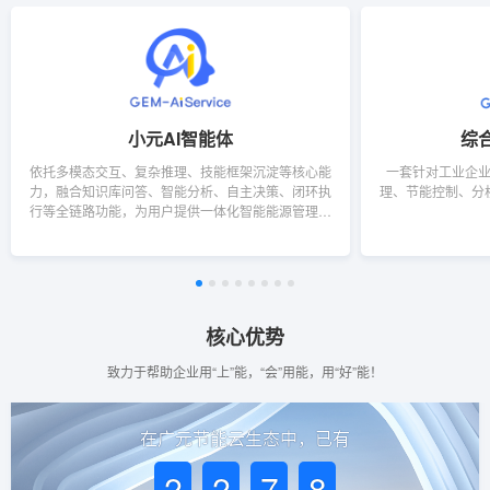
小元AI智能体
综
依托多模态交互、复杂推理、技能框架沉淀等核心能
一套针对工业企
力，融合知识库问答、智能分析、自主决策、闭环执
理、节能控制、分
行等全链路功能，为用户提供一体化智能能源管理服
务。
核心优势
致力于帮助企业用“上”能，“会”用能，用“好”能！
在广元节能云生态中，已有
2
2
7
8