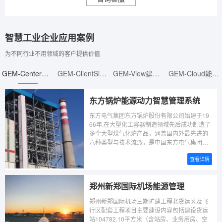
智慧工业企业应用案例
为不同行业不用领域的客户提供价值
GEM-Center综
GEM-ClientSide
GEM-View建筑
GEM-Cloud能碳
合能碳管控平台
重点用能单位能
能耗监测系统
监管云平台
耗在线监测系统
东方锅炉能源动力智慧管理系统
东方电气集团东方锅炉股份有限公司始建于19
66年,在大型化工容器制造领域先后成功制造了
多个大型煤气化炉产品，涵盖国内外最先进的
六种类型与技术流派，是中国东方电气集团有
限公司下属核心企业。主要使用煤、天然气等
能源作为燃料进行生产，同时也有部分电力和
查看详情
蒸汽等能源的消耗
郑州新郑国际机场能源管理
郑州新郑国际机场三期扩建工程北货运区及飞
行区配套工程项目主要建设内容包括建设货运
站104782.10平方米（含站房、业务用房、空