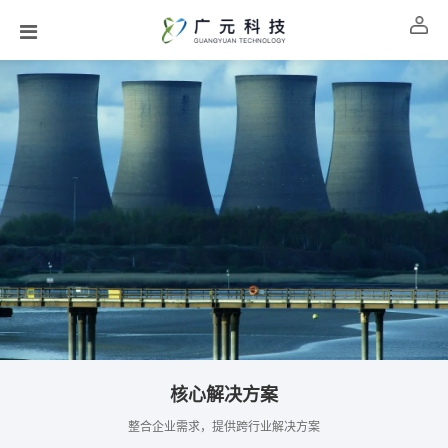
核心解决方案
整合企业需求，提供跨行业解决方案