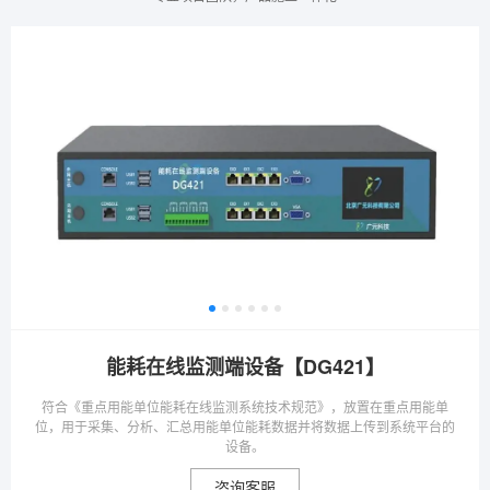
能耗在线监测端设备【DG421】
符合《重点用能单位能耗在线监测系统技术规范》，放置在重点用能单
位，用于采集、分析、汇总用能单位能耗数据并将数据上传到系统平台的
设备。
咨询客服