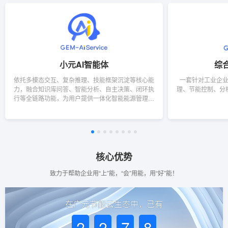
小元AI智能体
综
依托多模态交互、复杂推理、技能框架沉淀等核心能
一套针对工业企
力，融合知识库问答、智能分析、自主决策、闭环执
理、节能控制、分
行等全链路功能，为用户提供一体化智能能源管理服
务。
核心优势
致力于帮助企业用“上”能，“会”用能，用“好”能！
在广元节能云生态中，已有
2
2
7
8