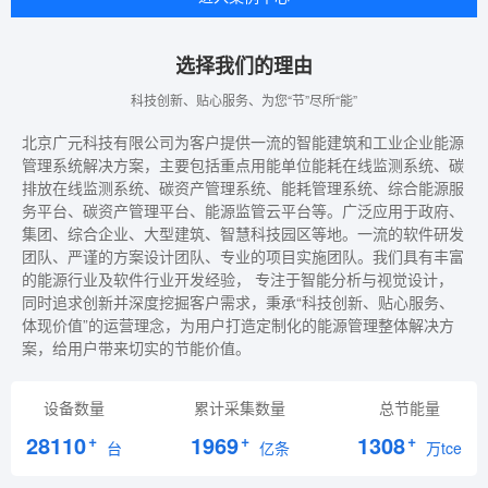
选择我们的理由
科技创新、贴心服务、为您“节”尽所“能”
北京广元科技有限公司为客户提供一流的智能建筑和工业企业能源
管理系统解决方案，主要包括重点用能单位能耗在线监测系统、碳
排放在线监测系统、碳资产管理系统、能耗管理系统、综合能源服
务平台、碳资产管理平台、能源监管云平台等。广泛应用于政府、
集团、综合企业、大型建筑、智慧科技园区等地。一流的软件研发
团队、严谨的方案设计团队、专业的项目实施团队。我们具有丰富
的能源行业及软件行业开发经验， 专注于智能分析与视觉设计，
同时追求创新并深度挖掘客户需求，秉承“科技创新、贴心服务、
体现价值”的运营理念，为用户打造定制化的能源管理整体解决方
案，给用户带来切实的节能价值。
设备数量
累计采集数量
总节能量
28110
1969
1308
台
亿条
万tce