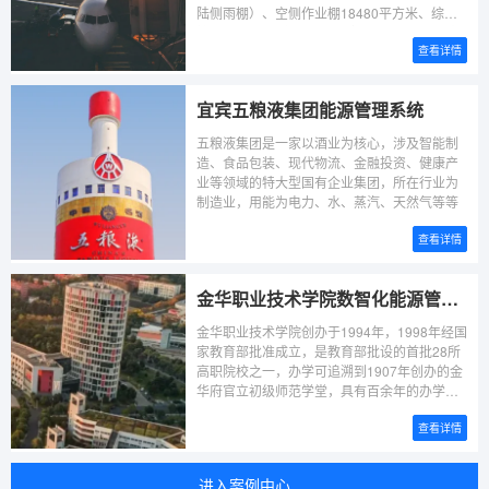
陆侧雨棚）、空侧作业棚18480平方米、综合
楼30320.39平方米（含人防及地下车库）、特
运库337.68平方米、熏蒸室253.3平方米等，
查看详情
配套建设各类生产、生活辅助用房及设施。工
程费约32.5188亿元。
宜宾五粮液集团能源管理系统
五粮液集团是一家以酒业为核心，涉及智能制
造、食品包装、现代物流、金融投资、健康产
业等领域的特大型国有企业集团，所在行业为
制造业，用能为电力、水、蒸汽、天然气等等
查看详情
金华职业技术学院数智化能源管理
项目
金华职业技术学院创办于1994年，1998年经国
家教育部批准成立，是教育部批设的首批28所
高职院校之一，办学可追溯到1907年创办的金
华府官立初级师范学堂，具有百余年的办学历
史。
查看详情
进入案例中心