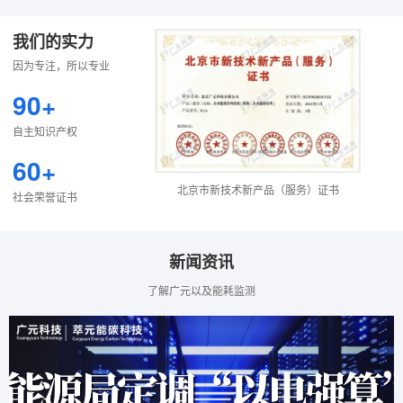
我们的实力
因为专注，所以专业
90+
自主知识产权
60+
品应用认定证书
北京市新技术新产品（服务）证书
社会荣誉证书
新闻资讯
了解广元以及能耗监测