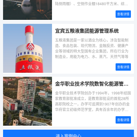
陆侧雨棚）、空侧作业棚18480平方米、综合
楼30320.39平方米（含人防及地下车库）、特
运库337.68平方米、熏蒸室253.3平方米等，
查看详情
配套建设各类生产、生活辅助用房及设施。工
程费约32.5188亿元。
宜宾五粮液集团能源管理系统
五粮液集团是一家以酒业为核心，涉及智能制
造、食品包装、现代物流、金融投资、健康产
业等领域的特大型国有企业集团，所在行业为
制造业，用能为电力、水、蒸汽、天然气等等
查看详情
金华职业技术学院数智化能源管理
项目
金华职业技术学院创办于1994年，1998年经国
家教育部批准成立，是教育部批设的首批28所
高职院校之一，办学可追溯到1907年创办的金
华府官立初级师范学堂，具有百余年的办学历
史。
查看详情
进入案例中心