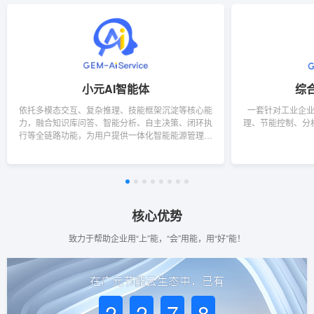
小元AI智能体
综
依托多模态交互、复杂推理、技能框架沉淀等核心能
一套针对工业企
力，融合知识库问答、智能分析、自主决策、闭环执
理、节能控制、分
行等全链路功能，为用户提供一体化智能能源管理服
务。
核心优势
致力于帮助企业用“上”能，“会”用能，用“好”能！
在广元节能云生态中，已有
2
2
7
8