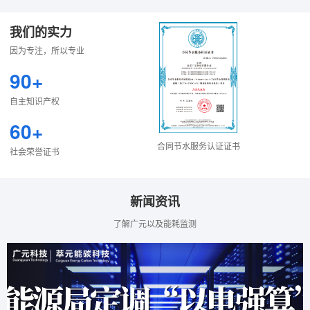
我们的实力
因为专注，所以专业
90+
自主知识产权
60+
务认证证书
合同节水服务认证证书
社会荣誉证书
新闻资讯
了解广元以及能耗监测