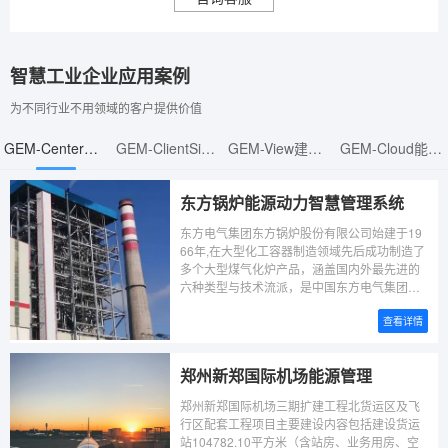
智慧工业企业应用案例
为不同行业不用领域的客户提供价值
GEM-Center综
GEM-ClientSide
GEM-View建筑
GEM-Cloud能碳
合能碳管控平台
重点用能单位能
能耗监测系统
监管云平台
耗在线监测系统
东方锅炉能源动力智慧管理系统
东方电气集团东方锅炉股份有限公司始建于19
66年,在大型化工容器制造领域先后成功制造了
多个大型煤气化炉产品，涵盖国内外最先进的
六种类型与技术流派，是中国东方电气集团有
限公司下属核心企业。主要使用煤、天然气等
能源作为燃料进行生产，同时也有部分电力和
查看详情
蒸汽等能源的消耗
郑州新郑国际机场能源管理
郑州新郑国际机场三期扩建工程北货运区及飞
行区配套工程项目主要建设内容包括建设货运
站104782.10平方米（含站房、业务用房、空