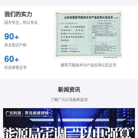
我们的实力
因为专注，所以专业
90+
自主知识产权
60+
务认证证书
建筑节能技术与产品应用认定证书
社会荣誉证书
新闻资讯
了解广元以及能耗监测