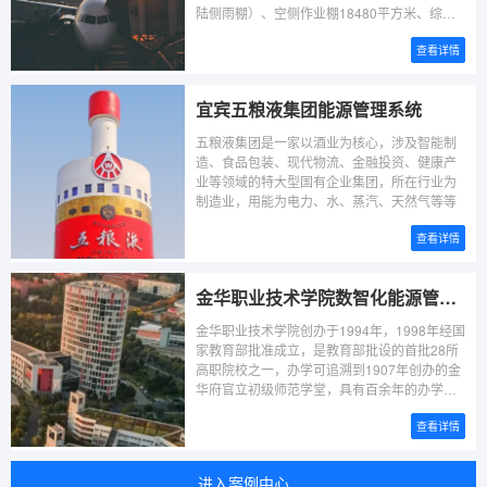
陆侧雨棚）、空侧作业棚18480平方米、综合
楼30320.39平方米（含人防及地下车库）、特
运库337.68平方米、熏蒸室253.3平方米等，
查看详情
配套建设各类生产、生活辅助用房及设施。工
程费约32.5188亿元。
宜宾五粮液集团能源管理系统
五粮液集团是一家以酒业为核心，涉及智能制
造、食品包装、现代物流、金融投资、健康产
业等领域的特大型国有企业集团，所在行业为
制造业，用能为电力、水、蒸汽、天然气等等
查看详情
金华职业技术学院数智化能源管理
项目
金华职业技术学院创办于1994年，1998年经国
家教育部批准成立，是教育部批设的首批28所
高职院校之一，办学可追溯到1907年创办的金
华府官立初级师范学堂，具有百余年的办学历
史。
查看详情
进入案例中心